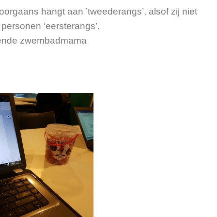
orgaans hangt aan ’tweederangs’, alsof zij niet
e personen ‘eersterangs’.
tende zwembadmama