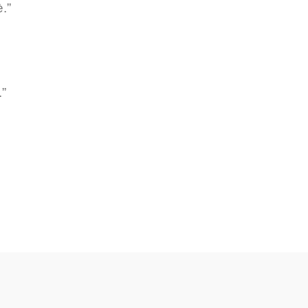
.”
.”