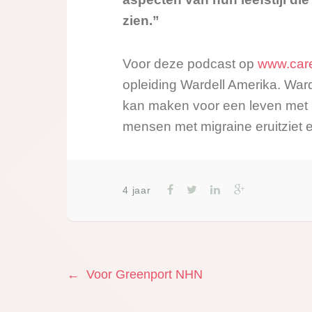
zien.”
Voor deze podcast op
www.care
opleiding Wardell Amerika. Wardel
kan maken voor een leven met mi
mensen met migraine eruitziet en
4 jaar
Previous
←
Voor Greenport NHN
Bericht
post