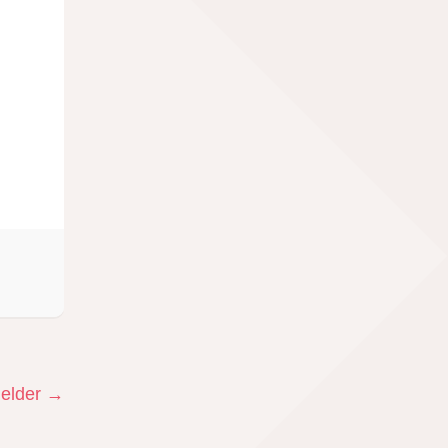
elder
→