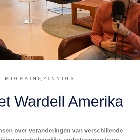
L MIGRAINE
,
ZINNIGS
t Wardell Amerika
ensen over veranderingen van verschillende
e bijna wonderbaarlijke verbeteringen laten