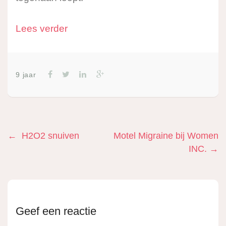
Lees verder
9 jaar
Bericht
Previous
Next
←
H2O2 snuiven
Motel Migraine bij Women
post
post
INC.
→
navigatie
Geef een reactie